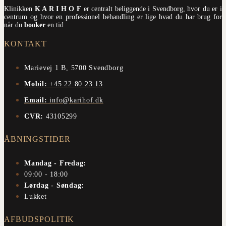
Klinikken
K A R I H O F
er centralt beliggende i Svendborg, hvor du er i
centrum og hvor en professionel behandling er lige hvad du har brug for
når du
booker
en tid
KONTAKT
Marievej 1 B, 5700 Svendborg
Mobil:
+45 22 80 23 13
Email:
info@karihof.dk
CVR:
43105299
ÅBNINGSTIDER
Mandag - Fredag:
09:00 - 18:00
Lørdag - Søndag:
Lukket
AFBUDSPOLITIK