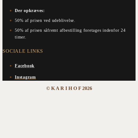
Der opkræves:
50% af prisen ved udeblivelse.
50% af prisen såfremt afbestilling foretages indenfor 24
timer.
SOCIALE LINKS
Facebook
Instagram
© K A R I H O F 2026