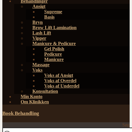
Behandlinger
Ansigt
Supreme
Basis
Bryn
Brow Lift Lamination
Lash Lift
Vipper
Manicure & Pedicure
Gel Polish
Pedicure
Manicure
Massage
Voks
Voks af Ansigt
Voks af Overdel
Voks af Underdel
Konsultation
Min Konto
Om Klinikken
Book Behandling
Søg