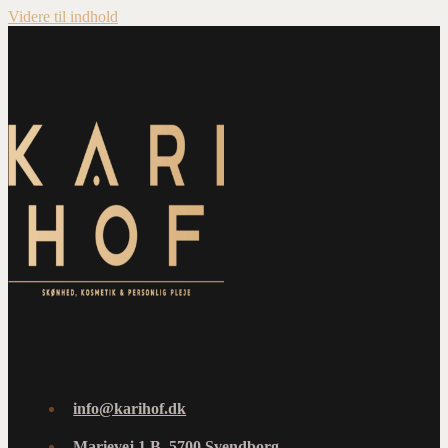
Videre til indhold
info@karihof.dk
Marievej 1 B, 5700 Svendborg