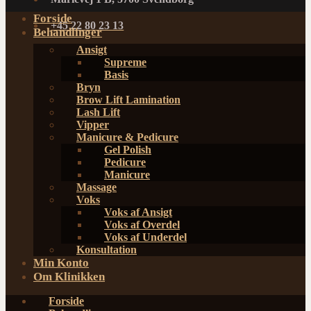
Forside
+45 22 80 23 13
Behandlinger
Ansigt
Supreme
Basis
Bryn
Brow Lift Lamination
Lash Lift
Vipper
Manicure & Pedicure
Gel Polish
Pedicure
Manicure
Massage
Voks
Voks af Ansigt
Voks af Overdel
Voks af Underdel
Konsultation
Min Konto
Om Klinikken
Forside