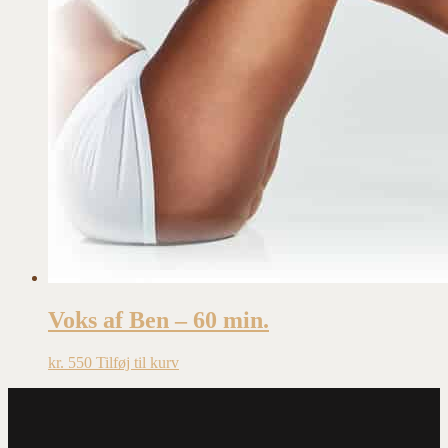
Voks af Ben – 60 min.
kr.
550
Tilføj til kurv