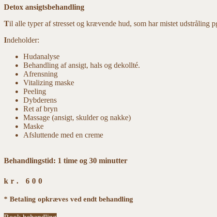
Detox ansigtsbehandling
T
il alle typer af stresset og krævende hud, som har mistet udstråling p
I
ndeholder:
Hudanalyse
Behandling af ansigt, hals og dekollté.
Afrensning
Vitalizing maske
Peeling
Dybderens
Ret af bryn
Massage (ansigt, skulder og nakke)
Maske
Afsluttende med en creme
Behandlingstid: 1 time og 30 minutter
kr.
600
* Betaling opkræves ved endt behandling