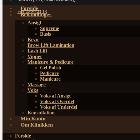
Forside
+45 22 80 23 13
Behandlinger
Ansigt
Supreme
Basis
Bryn
Brow Lift Lamination
Lash Lift
Vipper
Manicure & Pedicure
Gel Polish
Pedicure
Manicure
Massage
Voks
Voks af Ansigt
Voks af Overdel
Voks af Underdel
Konsultation
Min Konto
Om Klinikken
Forside