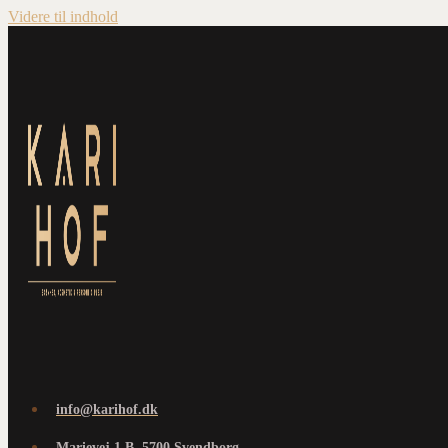
Videre til indhold
info@karihof.dk
Marievej 1 B, 5700 Svendborg