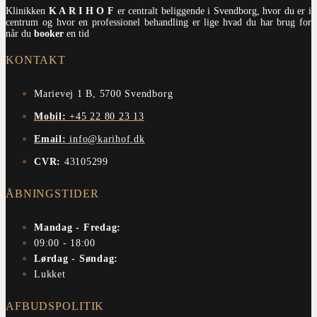
Klinikken
K A R I H O F
er centralt beliggende i Svendborg, hvor du er i
centrum og hvor en professionel behandling er lige hvad du har brug for
når du
booker
en tid
KONTAKT
Marievej 1 B, 5700 Svendborg
Mobil:
+45 22 80 23 13
Email:
info@karihof.dk
CVR:
43105299
ÅBNINGSTIDER
Mandag - Fredag:
09:00 - 18:00
Lørdag - Søndag:
Lukket
AFBUDSPOLITIK