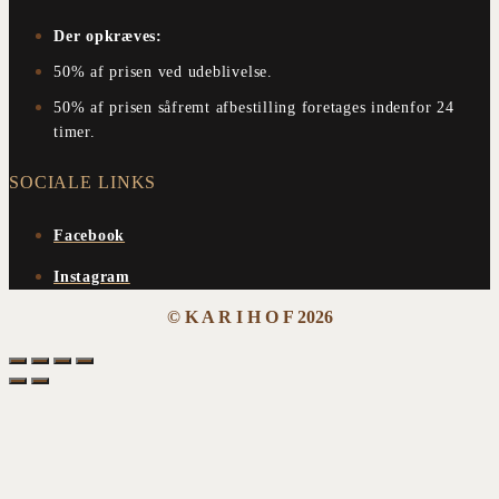
Der opkræves:
50% af prisen ved udeblivelse.
50% af prisen såfremt afbestilling foretages indenfor 24
timer.
SOCIALE LINKS
Facebook
Instagram
© K A R I H O F 2026