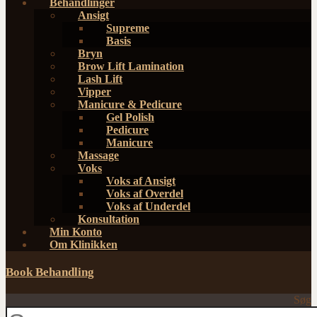
Behandlinger
Ansigt
Supreme
Basis
Bryn
Brow Lift Lamination
Lash Lift
Vipper
Manicure & Pedicure
Gel Polish
Pedicure
Manicure
Massage
Voks
Voks af Ansigt
Voks af Overdel
Voks af Underdel
Konsultation
Min Konto
Om Klinikken
Book Behandling
Søg