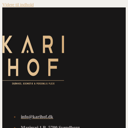
Videre til indhold
info@karihof.dk
Marievej 1 B, 5700 Svendborg