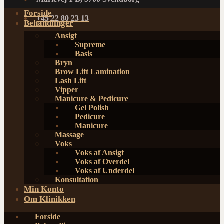
Forside
+45 22 80 23 13
Behandlinger
Ansigt
Supreme
Basis
Bryn
Brow Lift Lamination
Lash Lift
Vipper
Manicure & Pedicure
Gel Polish
Pedicure
Manicure
Massage
Voks
Voks af Ansigt
Voks af Overdel
Voks af Underdel
Konsultation
Min Konto
Om Klinikken
Forside