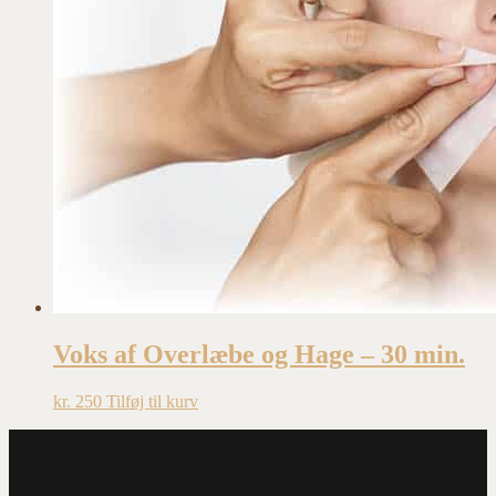
Voks af Overlæbe og Hage – 30 min.
kr.
250
Tilføj til kurv