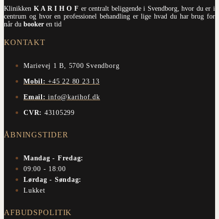
Klinikken
K A R I H O F
er centralt beliggende i Svendborg, hvor du er i
centrum og hvor en professionel behandling er lige hvad du har brug for
når du
booker
en tid
KONTAKT
Marievej 1 B, 5700 Svendborg
Mobil:
+45 22 80 23 13
Email:
info@karihof.dk
CVR:
43105299
ÅBNINGSTIDER
Mandag - Fredag:
09:00 - 18:00
Lørdag - Søndag:
Lukket
AFBUDSPOLITIK