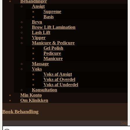
Behandlinger
Ansigt
Supreme
Basis
Bryn
Brow Lift Lamination
Lash Lift
Vipper
Manicure & Pedicure
Gel Polish
Pedicure
Manicure
Massage
Voks
Voks af Ansigt
Voks af Overdel
Voks af Underdel
Konsultation
Min Konto
Om Klinikken
Book Behandling
Søg