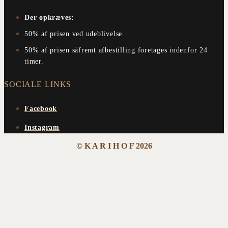
Der opkræves:
50% af prisen ved udeblivelse.
50% af prisen såfremt afbestilling foretages indenfor 24
timer.
SOCIALE LINKS
Facebook
Instagram
© K A R I H O F 2026