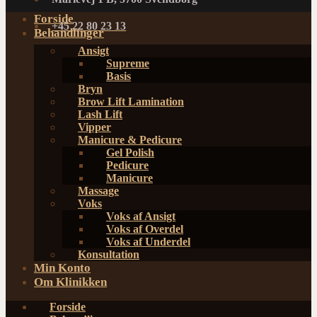
Forside
+45 22 80 23 13
Behandlinger
Ansigt
Supreme
Basis
Bryn
Brow Lift Lamination
Lash Lift
Vipper
Manicure & Pedicure
Gel Polish
Pedicure
Manicure
Massage
Voks
Voks af Ansigt
Voks af Overdel
Voks af Underdel
Konsultation
Min Konto
Om Klinikken
Forside