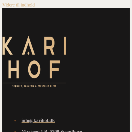
Videre til indhold
info@karihof.dk
Marievej 1 B, 5700 Svendborg